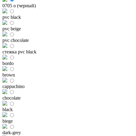
0705 o (черный)
pvc black
pvc beige
pvc chocolate
стежка pvc black
bordo
brown
cappuchino
chocolate
black
biege
dark-grey