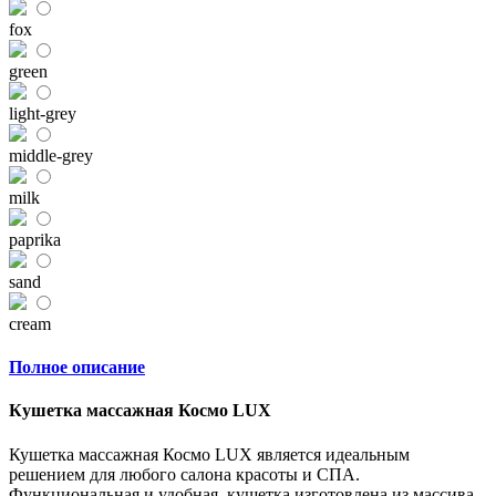
fox
green
light-grey
middle-grey
milk
paprika
sand
cream
Полное описание
Кушетка массажная Космо LUX
Кушетка массажная Космо LUX является идеальным
решением для любого салона красоты и СПА.
Функциональная и удобная, кушетка изготовлена из массива