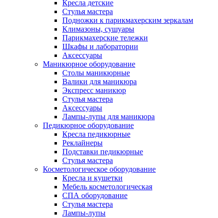
Кресла детские
Стулья мастера
Подножки к парикмахерским зеркалам
Климазоны, сушуары
Парикмахерские тележки
Шкафы и лаборатории
Аксессуары
Маникюрное оборудование
Столы маникюрные
Валики для маникюра
Экспресс маникюр
Стулья мастера
Аксессуары
Лампы-лупы для маникюра
Педикюрное оборудование
Кресла педикюрные
Реклайнеры
Подставки педикюрные
Стулья мастера
Косметологическое оборудование
Кресла и кушетки
Мебель косметологическая
СПА оборудование
Стулья мастера
Лампы-лупы