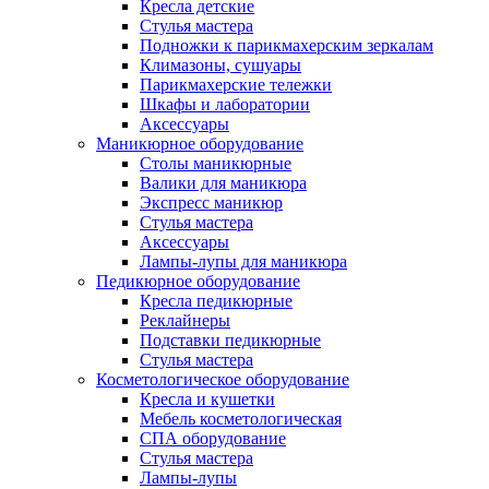
Кресла детские
Стулья мастера
Подножки к парикмахерским зеркалам
Климазоны, сушуары
Парикмахерские тележки
Шкафы и лаборатории
Аксессуары
Маникюрное оборудование
Столы маникюрные
Валики для маникюра
Экспресс маникюр
Стулья мастера
Аксессуары
Лампы-лупы для маникюра
Педикюрное оборудование
Кресла педикюрные
Реклайнеры
Подставки педикюрные
Стулья мастера
Косметологическое оборудование
Кресла и кушетки
Мебель косметологическая
СПА оборудование
Стулья мастера
Лампы-лупы