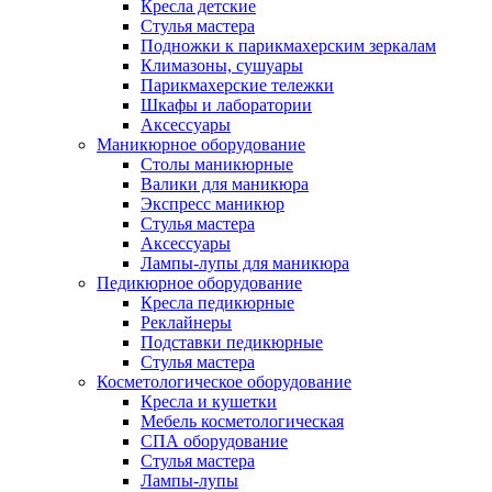
Кресла детские
Стулья мастера
Подножки к парикмахерским зеркалам
Климазоны, сушуары
Парикмахерские тележки
Шкафы и лаборатории
Аксессуары
Маникюрное оборудование
Столы маникюрные
Валики для маникюра
Экспресс маникюр
Стулья мастера
Аксессуары
Лампы-лупы для маникюра
Педикюрное оборудование
Кресла педикюрные
Реклайнеры
Подставки педикюрные
Стулья мастера
Косметологическое оборудование
Кресла и кушетки
Мебель косметологическая
СПА оборудование
Стулья мастера
Лампы-лупы