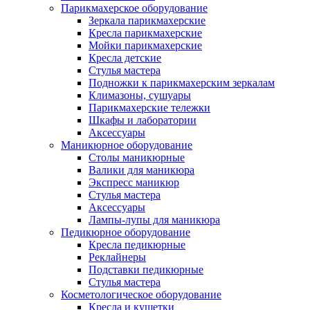
Парикмахерское оборудование
Зеркала парикмахерские
Кресла парикмахерские
Мойки парикмахерские
Кресла детские
Стулья мастера
Подножки к парикмахерским зеркалам
Климазоны, сушуары
Парикмахерские тележки
Шкафы и лаборатории
Аксессуары
Маникюрное оборудование
Столы маникюрные
Валики для маникюра
Экспресс маникюр
Стулья мастера
Аксессуары
Лампы-лупы для маникюра
Педикюрное оборудование
Кресла педикюрные
Реклайнеры
Подставки педикюрные
Стулья мастера
Косметологическое оборудование
Кресла и кушетки