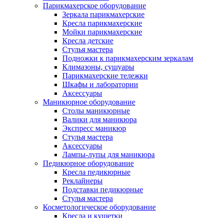
Парикмахерское оборудование
Зеркала парикмахерские
Кресла парикмахерские
Мойки парикмахерские
Кресла детские
Стулья мастера
Подножки к парикмахерским зеркалам
Климазоны, сушуары
Парикмахерские тележки
Шкафы и лаборатории
Аксессуары
Маникюрное оборудование
Столы маникюрные
Валики для маникюра
Экспресс маникюр
Стулья мастера
Аксессуары
Лампы-лупы для маникюра
Педикюрное оборудование
Кресла педикюрные
Реклайнеры
Подставки педикюрные
Стулья мастера
Косметологическое оборудование
Кресла и кушетки