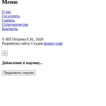
Меню
О нас
Где купить
Скачать
Сотрудничество
Контакты
© ИП Петрова Е.Н., 2026
Разработка сайта: Студия
design
+
code
×
Добавление в корзину...
Продолжить покупки