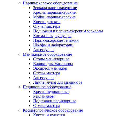
Парикмахерское оборудование
Зеркала парикмахерские
Кресла парикмахерские
Мойки парикмахерские
Кресла детские
Стулья мастера
Подножки к парикмахерским зеркалам
Климазоны, сушуары
Парикмахерские тележки
Шкафы и лаборатории
Аксессуары
Маникюрное оборудование
Столы маникюрные
Валики для маникюра
Экспресс маникюр
Стулья мастера
Аксессуары
Лампы-лупы для маникюра
Педикюрное оборудование
Кресла педикюрные
Реклайнеры
Подставки педикюрные
Стулья мастера
Косметологическое оборудование
Кресла и кушетки