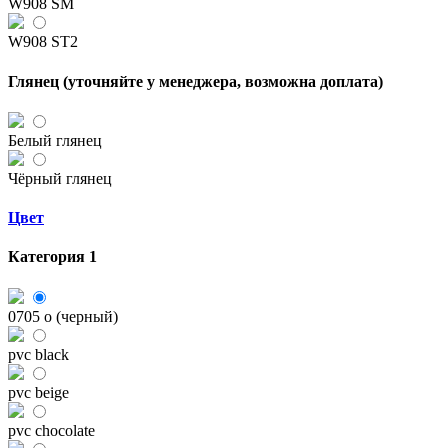
W908 SM
W908 ST2
Глянец (уточняйте у менеджера, возможна доплата)
Белый глянец
Чёрный глянец
Цвет
Категория 1
0705 o (черный)
pvc black
pvc beige
pvc chocolate