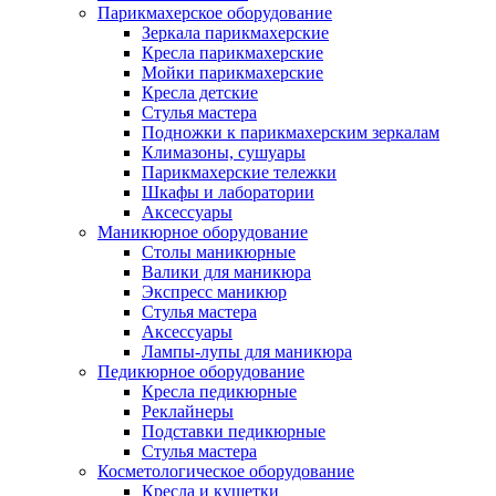
Парикмахерское оборудование
Зеркала парикмахерские
Кресла парикмахерские
Мойки парикмахерские
Кресла детские
Стулья мастера
Подножки к парикмахерским зеркалам
Климазоны, сушуары
Парикмахерские тележки
Шкафы и лаборатории
Аксессуары
Маникюрное оборудование
Столы маникюрные
Валики для маникюра
Экспресс маникюр
Стулья мастера
Аксессуары
Лампы-лупы для маникюра
Педикюрное оборудование
Кресла педикюрные
Реклайнеры
Подставки педикюрные
Стулья мастера
Косметологическое оборудование
Кресла и кушетки