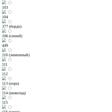
103
104
377 (бордо)
106 (синий)
449
110 (лимонный)
111
112
113 (охра)
114 (шоколад)
115
116 (крем)