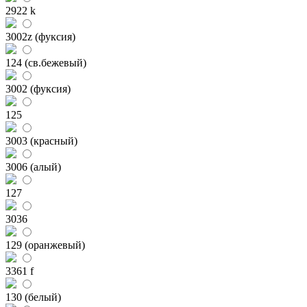
2922 k
3002z (фуксия)
124 (св.бежевый)
3002 (фуксия)
125
3003 (красный)
3006 (алый)
127
3036
129 (оранжевый)
3361 f
130 (белый)