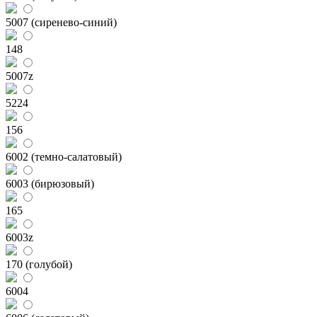
5007 (сиренево-синий)
148
5007z
5224
156
6002 (темно-салатовый)
6003 (бирюзовый)
165
6003z
170 (голубой)
6004