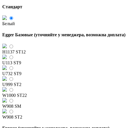
Стандарт
Белый
Egger Базовые (уточняйте у менеджера, возможна доплата)
H1137 ST12
U113 ST9
U732 ST9
U999 ST2
W1000 ST22
W908 SM
W908 ST2