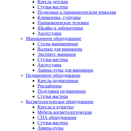
Кресла детские
Стулья мастера
Подножки к парикмахерским зеркалам
Климазоны, сушуары
Парикмахерские тележки
Шкафы и лаборатории
Аксессуары
Маникюрное оборудование
Столы маникюрные
Валики для маникюра
Экспресс маникюр
Стулья мастера
Аксессуары
Лампы-лупы для маникюра
Педикюрное оборудование
Кресла педикюрные
Реклайнеры
Подставки педикюрные
Стулья мастера
Косметологическое оборудование
Кресла и кушетки
Мебель косметологическая
СПА оборудование
Стулья мастера
Лампы-лупы