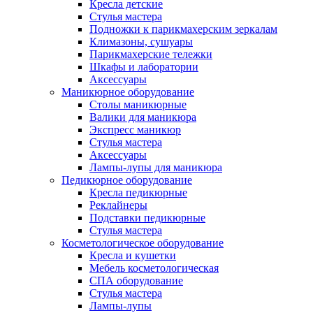
Кресла детские
Стулья мастера
Подножки к парикмахерским зеркалам
Климазоны, сушуары
Парикмахерские тележки
Шкафы и лаборатории
Аксессуары
Маникюрное оборудование
Столы маникюрные
Валики для маникюра
Экспресс маникюр
Стулья мастера
Аксессуары
Лампы-лупы для маникюра
Педикюрное оборудование
Кресла педикюрные
Реклайнеры
Подставки педикюрные
Стулья мастера
Косметологическое оборудование
Кресла и кушетки
Мебель косметологическая
СПА оборудование
Стулья мастера
Лампы-лупы