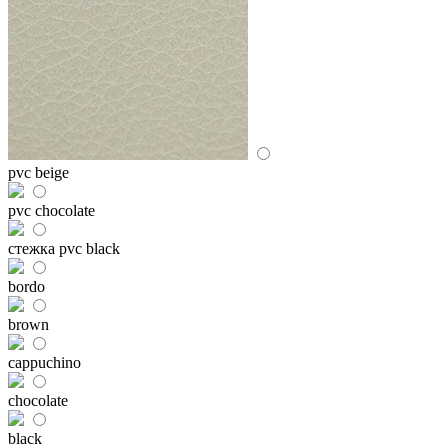
pvc beige
pvc chocolate
стежка pvc black
bordo
brown
cappuchino
chocolate
black