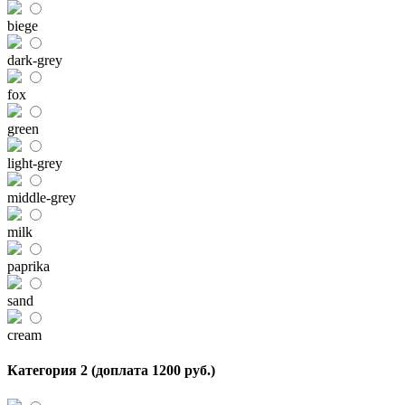
biege
dark-grey
fox
green
light-grey
middle-grey
milk
paprika
sand
cream
Категория 2 (доплата 1200 руб.)