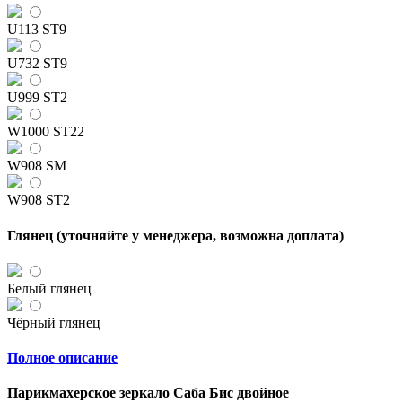
U113 ST9
U732 ST9
U999 ST2
W1000 ST22
W908 SM
W908 ST2
Глянец (уточняйте у менеджера, возможна доплата)
Белый глянец
Чёрный глянец
Полное описание
Парикмахерское зеркало Саба Бис двойное