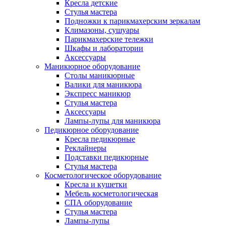
Кресла детские
Стулья мастера
Подножки к парикмахерским зеркалам
Климазоны, сушуары
Парикмахерские тележки
Шкафы и лаборатории
Аксессуары
Маникюрное оборудование
Столы маникюрные
Валики для маникюра
Экспресс маникюр
Стулья мастера
Аксессуары
Лампы-лупы для маникюра
Педикюрное оборудование
Кресла педикюрные
Реклайнеры
Подставки педикюрные
Стулья мастера
Косметологическое оборудование
Кресла и кушетки
Мебель косметологическая
СПА оборудование
Стулья мастера
Лампы-лупы