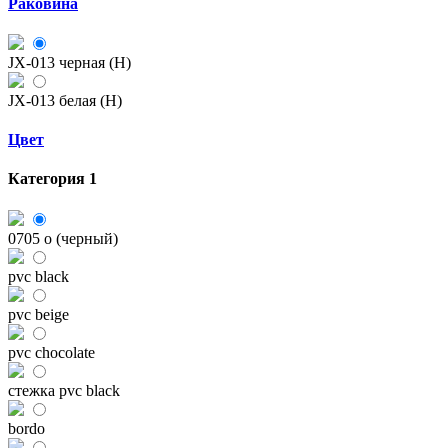
Раковина
JX-013 черная (H)
JX-013 белая (H)
Цвет
Категория 1
0705 o (черный)
pvc black
pvc beige
pvc chocolate
стежка pvc black
bordo